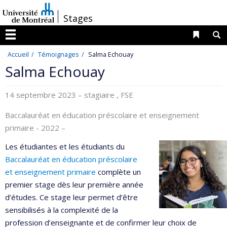
Passer
/
Stages
au
contenu
Liens 
R
Menu
Accueil
Témoignages
Salma Echouay
Salma Echouay
14 septembre 2023
– stagiaire , FSE
Baccalauréat en éducation préscolaire et enseignement
primaire - 2022 –
Les étudiantes et les étudiants du
Baccalauréat en éducation préscolaire
et enseignement primaire
complète un
premier stage dès leur première année
d’études. Ce stage leur permet d’être
sensibilisés à la complexité de la
profession d’enseignante et de confirmer leur choix de